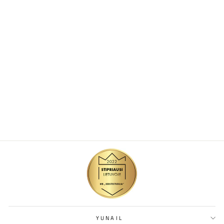
AQUA DROPS
TURQUOISE PNS 15
ML
€5,99
Išparduota
YUNAIL