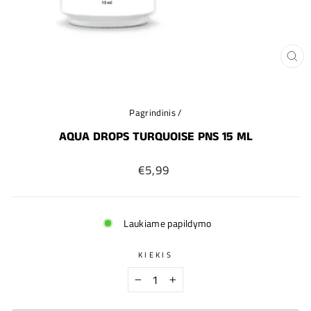
UŽ
(ES
Pagrindinis
/
AQUA DROPS TURQUOISE PNS 15 ML
Įprastinė
€5,99
kaina
Laukiame papildymo
KIEKIS
−
+