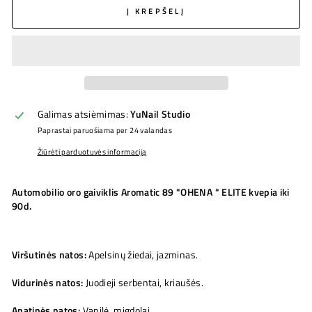
Į KREPŠELĮ
Galimas atsiėmimas:
YuNail Studio
Paprastai paruošiama per 24 valandas
Žiūrėti parduotuvės informaciją
Automobilio oro gaiviklis Aromatic 89 "OHENA " ELITE kvepia iki
90d.
Viršutinės natos:
Apelsinų žiedai, jazminas.
Vidurinės natos
:
Juodieji serbentai, kriaušės.
Apatinės natos
:
Vanilė, migdolai.