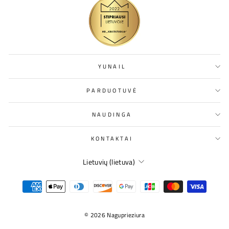
YUNAIL
PARDUOTUVĖ
NAUDINGA
KONTAKTAI
KALBA
Lietuvių (lietuva)
© 2026 Naguprieziura