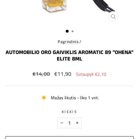
UŽDARYTI
(ESC)
Pagrindinis
/
AUTOMOBILIO ORO GAIVIKLIS AROMATIC 89 "OHENA"
ELITE 8ML
Įprastinė
Nauja
€14,00
€11,90
Sutaupyk €2,10
kaina
kaina
Mažas likutis - liko 1 vnt.
KIEKIS
−
+