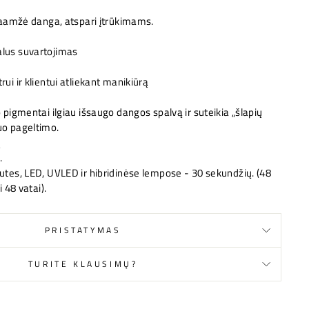
lgaamžė danga, atspari įtrūkimams.
lus suvartojimas
ui ir klientui atliekant manikiūrą
 pigmentai ilgiau išsaugo dangos spalvą ir suteikia „šlapių
uo pageltimo.
ų
.
utes, LED, UVLED ir hibridinėse lempose - 30 sekundžių. (48
 48 vatai).
PRISTATYMAS
TURITE KLAUSIMŲ?