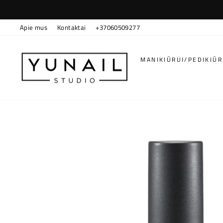
Pereiti
prie
turinio
Apie mus
Kontaktai
+37060509277
MANIKIŪRUI/PEDIKIŪ