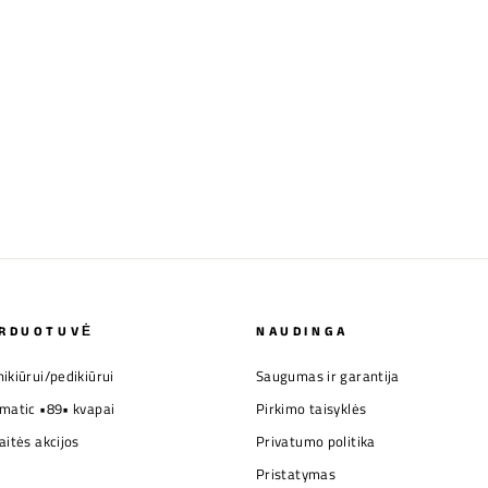
RDUOTUVĖ
NAUDINGA
ikiūrui/pedikiūrui
Saugumas ir garantija
matic •89• kvapai
Pirkimo taisyklės
aitės akcijos
Privatumo politika
Pristatymas