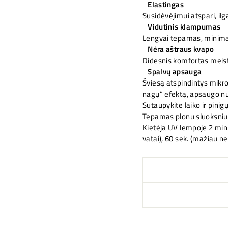
Elastingas
Susidėvėjimui atspari, i
Vidutinis klampumas
Lengvai tepamas, minima
Nėra aštraus kvapo
Didesnis komfortas meistr
Spalvų apsauga
Šviesą atspindintys mikro
nagų“ efektą, apsaugo n
Sutaupykite laiko ir pinig
Tepamas plonu sluoksniu
Kietėja UV lempoje 2 min
vatai), 60 sek. (mažiau nei