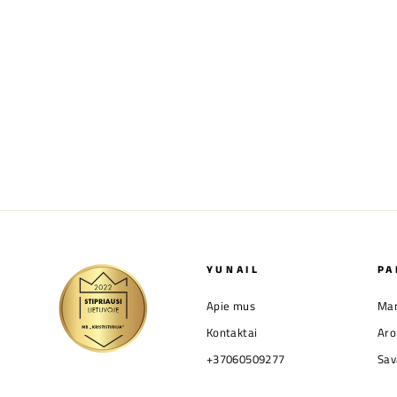
GELINIO LAKO VIRŠUTINIS
SLUOKSNIS EXPRESS TOP NO WIPE
PNB 17 ML
€16,00
YUNAIL
PA
Apie mus
Man
Kontaktai
Aro
+37060509277
Sav