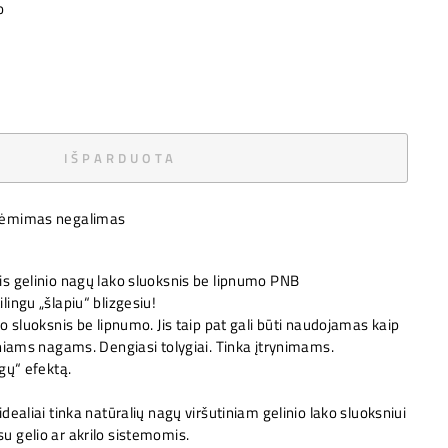
o
IŠPARDUOTA
iėmimas negalimas
is gelinio nagų lako sluoksnis be lipnumo PNB
lingu „šlapiu“ blizgesiu!
ko sluoksnis be lipnumo. Jis taip pat gali būti naudojamas kaip
tiniams nagams. Dengiasi tolygiai. Tinka įtrynimams.
agų“ efektą.
idealiai tinka natūralių nagų viršutiniam gelinio lako sluoksniui
u gelio ar akrilo sistemomis.