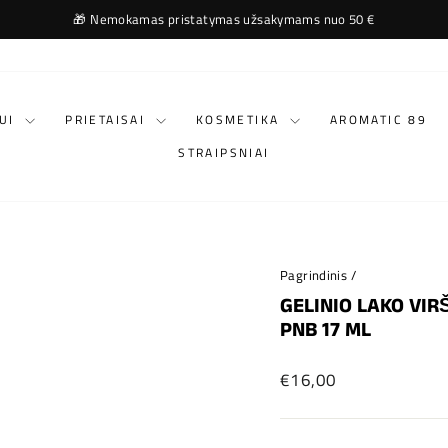
🎁 Nemokamas pristatymas užsakymams nuo 50 €
Stabdyti
RUI
PRIETAISAI
KOSMETIKA
AROMATIC 89
STRAIPSNIAI
Pagrindinis
/
GELINIO LAKO VIR
PNB 17 ML
Įprastinė
€16,00
kaina