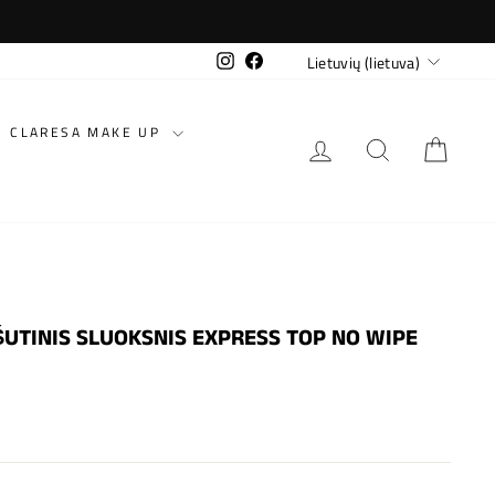
KALBA
Instagram
Facebook
Lietuvių (lietuva)
CLARESA MAKE UP
PRISIJUNGTI
IEŠKOTI
KREP
ŠUTINIS SLUOKSNIS EXPRESS TOP NO WIPE