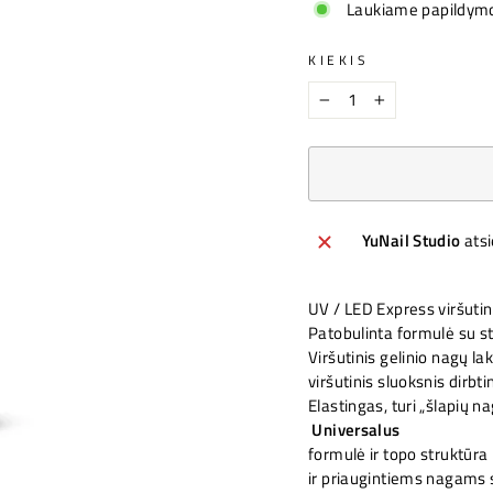
Laukiame papildym
KIEKIS
−
+
YuNail Studio
ats
UV / LED Express viršutin
Patobulinta formulė su sti
Viršutinis gelinio nagų la
viršutinis sluoksnis dirb
Elastingas, turi „šlapių n
Universalus
formulė ir topo struktūra 
ir priaugintiems nagams s