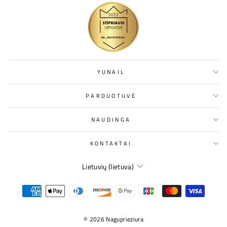
YUNAIL
PARDUOTUVĖ
NAUDINGA
KONTAKTAI
KALBA
Lietuvių (lietuva)
© 2026 Naguprieziura