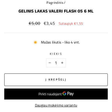
Pagrindinis
/
GELINIS LAKAS VALERI FLASH 05 6 ML
Įprastinė
Nauja
€5,00
€3,45
Sutaupyk €1,55
kaina
kaina
Mažas likutis - liko 4 vnt.
KIEKIS
−
+
Į KREPŠELĮ
Daugiau mokėjimo variantų