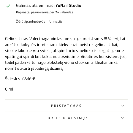
Galimas atsiėmimas:
YuNail Studio
Paprastai paruošiama per 24 valandas
Žiūrėti parduotuvės informaciją
Gelinis lakas Valeri pagamintas meistrų, - meistrams !!! Valeri, tai
aukštos kokybės ir prieinami kiekvienai meistrei geliniai lakai,
šiuose lakuose yra šviesą atspindinčio smėliuko ir blizgučių, kurie
ypatingai spindi bet kokiame apšvietime. Vidutinės konsistencijos,
todėl padenksite nago plokštelę vienu sluoksniu. Idealiai tinka
norint sukurti įspūdingą dizainą.
Šviesk su Valéri!
6 ml
PRISTATYMAS
TURITE KLAUSIMŲ?