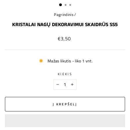
Pagrindinis
/
KRISTALAI NAGŲ DEKORAVIMUI SKAIDRŪS SS5
Įprastinė
€3,50
kaina
Mažas likutis - liko 1 vnt.
KIEKIS
−
+
Į KREPŠELĮ