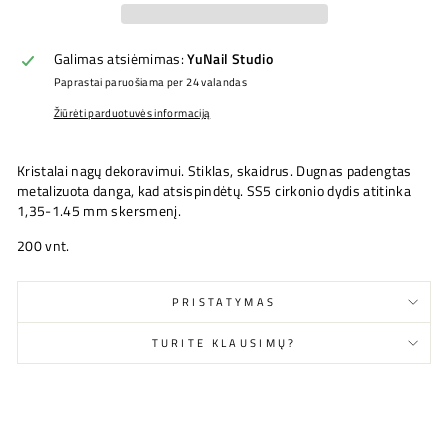
Galimas atsiėmimas:
YuNail Studio
Paprastai paruošiama per 24 valandas
Žiūrėti parduotuvės informaciją
Kristalai nagų dekoravimui.
Stiklas, skaidrus.
Dugnas padengtas
metalizuota danga, kad atsispindėtų.
SS5 cirkonio dydis atitinka
1,35-1.45 mm skersmenį.
200 vnt.
PRISTATYMAS
TURITE KLAUSIMŲ?