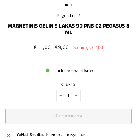
Pagrindinis
/
MAGNETINIS GELINIS LAKAS 9D PNB 02 PEGASUS 8
ML
Įprastinė
Nauja
€11,00
€9,00
Sutaupyk €2,00
kaina
kaina
Laukiame papildymo
KIEKIS
−
+
IŠPARDUOTA
YuNail Studio
atsiėmimas negalimas