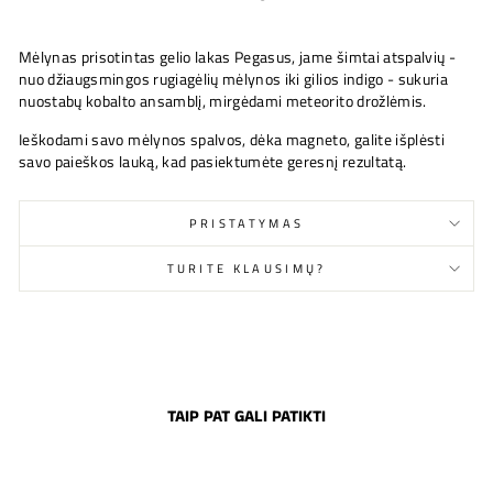
Mėlynas prisotintas gelio lakas Pegasus, jame šimtai atspalvių -
nuo džiaugsmingos rugiagėlių mėlynos iki gilios indigo - sukuria
nuostabų kobalto ansamblį, mirgėdami meteorito drožlėmis.
Ieškodami savo mėlynos spalvos, dėka magneto, galite išplėsti
savo paieškos lauką, kad pasiektumėte geresnį rezultatą.
PRISTATYMAS
TURITE KLAUSIMŲ?
TAIP PAT GALI PATIKTI
Išparduota