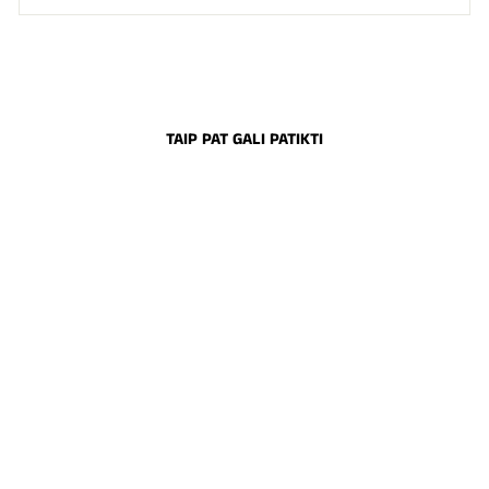
TAIP PAT GALI PATIKTI
NAGŲ PRIAUGINIMO
FORMELĖS
PLASTIKINĖS BEE
PROFESSIONAL 100
VNT
€8,00
Į krepšelį