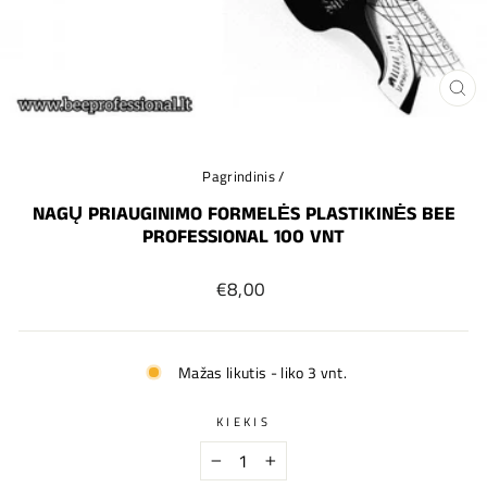
UŽ
(ES
Pagrindinis
/
NAGŲ PRIAUGINIMO FORMELĖS PLASTIKINĖS BEE
PROFESSIONAL 100 VNT
Įprastinė
€8,00
kaina
Mažas likutis - liko 3 vnt.
KIEKIS
−
+