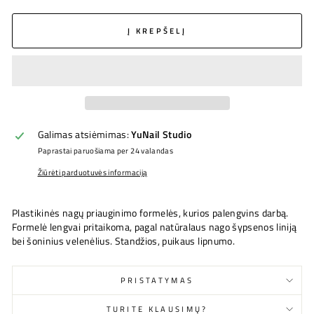
Į KREPŠELĮ
Galimas atsiėmimas:
YuNail Studio
Paprastai paruošiama per 24 valandas
Žiūrėti parduotuvės informaciją
Plastikinės nagų priauginimo formelės, kurios palengvins darbą.
Formelė lengvai pritaikoma, pagal natūralaus nago šypsenos liniją
bei šoninius velenėlius. Standžios, puikaus lipnumo.
PRISTATYMAS
TURITE KLAUSIMŲ?