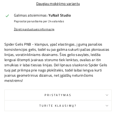
Daugiau mokėjimo variantų
Galimas atsiėmimas:
YuNail Studio
Paprastai paruošiama per 24 valandas
Žiūrėti parduotuvės informaciją
Spider Gelis PNB - klampus, ypač elastingas, į gumą panašios
konsistencijos gelis, todėl su juo galima sukurti pačias ploniausias
linijas, voratinkliniams dizainams. Šios gelio savybės, leidžia
lengvai ištempti įvairaus storumo tiek lenktas, ovalias ar itin
smulkias ir labai tiesias linijas. Dėl lipnaus sluoksnio Spider Gelis
tuoj pat prilimpa prie nago plokštelės, todėl laibai lengva kurti
įvairius geometrinius dizainus, net įgūdžių neturinčioms
meistrėms!
PRISTATYMAS
TURITE KLAUSIMŲ?