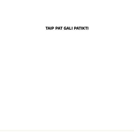
TAIP PAT GALI PATIKTI
SPIDER GELIS PNB
SIDABRINIS 5 ML
€8,00
Į krepšelį