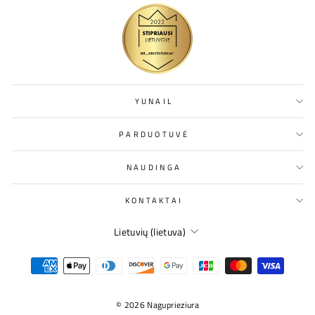
YUNAIL
PARDUOTUVĖ
NAUDINGA
KONTAKTAI
KALBA
Lietuvių (lietuva)
© 2026 Naguprieziura