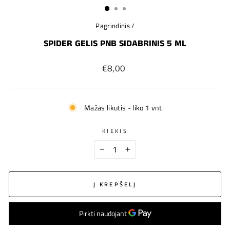
Pagrindinis
/
SPIDER GELIS PNB SIDABRINIS 5 ML
Įprastinė
€8,00
kaina
Mažas likutis - liko 1 vnt.
KIEKIS
−
+
Į KREPŠELĮ